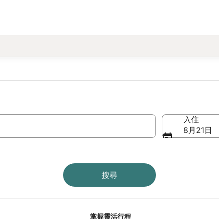
入住
8月21日
搜尋
掌握靈活行程