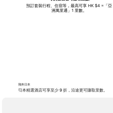
預訂套裝行程、住宿等，最高可享 HK $4 =「亞
洲萬里通」1 里數。
飛奔日本
飛奔日本
日本精選酒店可享至少 9 折，沿途更可賺取里數。