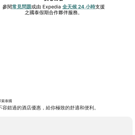
於
於
參閱
常見問題
或由 Expedia
全天候 24 小時
支援
新
新
之國泰假期合作夥伴服務。
視
視
窗
窗
探索泰國
中
中
開
開
啟
啟
探索泰國
不容錯過的酒店優惠，給你極致的舒適和便利。